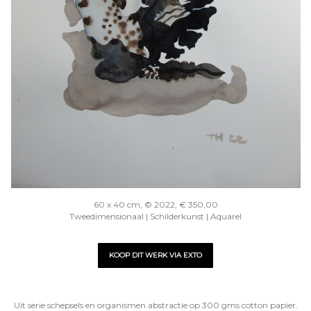
60 x 40 cm, © 2022, € 350,00
Tweedimensionaal | Schilderkunst | Aquarel
KOOP DIT WERK VIA EXTO
Uit serie schepsels en organismen abstractie op 300 gms cotton papier.