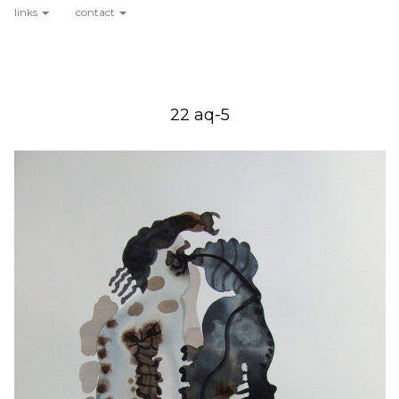
links
contact
22 aq-5